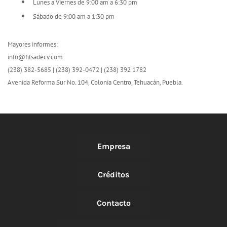
Lunes a Viernes de 9:00 am a 6:30 pm
Sábado de 9:00 am a 1:30 pm
Mayores informes:
​info@fitsadecv.com
(238) 382-5685 | (238) 392-0472 | (238) 392 1782
Avenida Reforma Sur No. 104, Colonia Centro, Tehuacán, Puebla.
Empresa
Créditos
Contacto